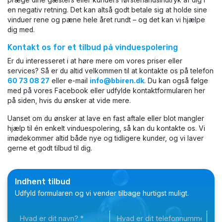
præge dine gæsters eller kunders førstehåndsindtryk af dig i
en negativ retning. Det kan altså godt betale sig at holde sine
vinduer rene og pæne hele året rundt – og det kan vi hjælpe
dig med.
​Kontakt os for et tilbud på vinduespolering
Er du interesseret i at høre mere om vores priser eller
services? Så er du altid velkommen til at kontakte os på telefon
60 73 08 27
eller e-mail
info@bbiren.dk
. Du kan også følge
med på vores Facebook eller udfylde kontaktformularen her
på siden, hvis du ønsker at vide mere.
Uanset om du ønsker at lave en fast aftale eller blot mangler
hjælp til én enkelt vinduespolering, så kan du kontakte os. Vi
imødekommer altid både nye og tidligere kunder, og vi laver
gerne et godt tilbud til dig.
Indhent tilbud
Udfyld formularen og vi vender tilbage hurtigst muligt​.