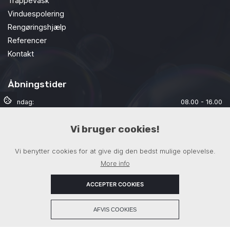
Trappevask
Vinduespolering
Rengøringshjælp
Referencer
Kontakt
Åbningstider
Mandag:
08.00 - 16.00
Tirsdag:
08.00 - 16.00
Vi bruger cookies!
Onsdag:
08.00 - 16.00
Torsdag:
08.00 - 16.00
Vi benytter cookies for at give dig den bedst mulige oplevelse.
Fredag:
08.00 - 16.00
More info
Lørdag:
Lukket
Søndag:
Lukket
ACCEPTER COOKIES
+
AFVIS COOKIES
Copyright © 2026 - BBI Totalrengøring ApS
, CVR 40724303