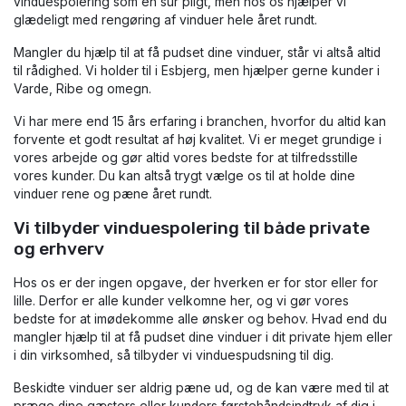
vinduespolering som en sur pligt, men hos os hjælper vi
glædeligt med rengøring af vinduer hele året rundt.
Mangler du hjælp til at få pudset dine vinduer, står vi altså altid
til rådighed. Vi holder til i Esbjerg, men hjælper gerne kunder i
Varde, Ribe og omegn.
Vi har mere end 15 års erfaring i branchen, hvorfor du altid kan
forvente et godt resultat af høj kvalitet. Vi er meget grundige i
vores arbejde og gør altid vores bedste for at tilfredsstille
vores kunder. Du kan altså trygt vælge os til at holde dine
vinduer rene og pæne året rundt.​
Vi tilbyder vinduespolering til både private
og erhverv
Hos os er der ingen opgave, der hverken er for stor eller for
lille. Derfor er alle kunder velkomne her, og vi gør vores
bedste for at imødekomme alle ønsker og behov. Hvad end du
mangler hjælp til at få pudset dine vinduer i dit private hjem eller
i din virksomhed, så tilbyder vi vinduespudsning til dig.
Beskidte vinduer ser aldrig pæne ud, og de kan være med til at