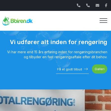
Gå
til
hovedindhold
Vi udfører alt ​inden for rengøring
Vi har mere end 15 års erfaring inden for rengøringsbranchen
og tilbyder en fast rengøringsaftale efter dit behov.​
Galleri
Få et godt tilbud